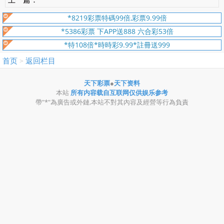
*8219彩票特碼99倍,彩票9.99倍
*5386彩票 下APP送888 六合彩53倍
*特108倍*時時彩9.99*註冊送999
首页
返回栏目
>
天下彩票
●
天下资料
本站
所有内容载自互联网仅供娱乐参考
帶"*"為廣告或外鏈,本站不對其內容及經營等行為負責