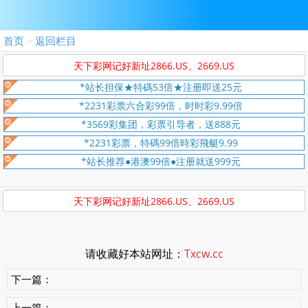
首页
返回栏目
>
天下彩网记好新址2866.US、2669.US
*站长担保★特碼53倍★注册即送25元
*2231彩票六合彩99倍，时时彩9.99倍
*3569彩集团，彩票引导者，送888元
*2231彩票，特碼99倍時彩飛艇9.99
*站长推荐●港澳99倍●注册就送999元
天下彩网记好新址2866.US、2669.US
请收藏好本站网址：
Txcw.cc
下一篇：
上一篇：