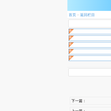
首页
返回栏目
>
下一篇：
上一篇：