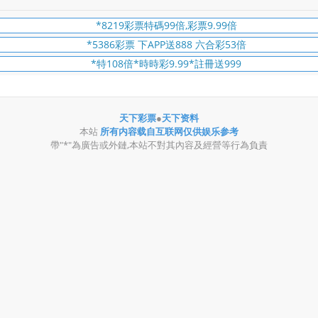
*8219彩票特碼99倍,彩票9.99倍
*5386彩票 下APP送888 六合彩53倍
*特108倍*時時彩9.99*註冊送999
天下彩票
●
天下资料
本站
所有内容载自互联网仅供娱乐参考
帶"*"為廣告或外鏈,本站不對其內容及經營等行為負責