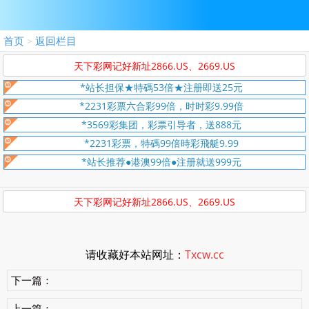
首页
返回栏目
>
天下彩网记好新址2866.US、2669.US
*站长担保★特碼53倍★注册即送25元
*2231彩票六合彩99倍，时时彩9.99倍
*3569彩集团，彩票引导者，送888元
*2231彩票，特碼99倍時彩飛艇9.99
*站长推荐●港澳99倍●注册就送999元
天下彩网记好新址2866.US、2669.US
请收藏好本站网址：
Txcw.cc
下一篇：
上一篇：