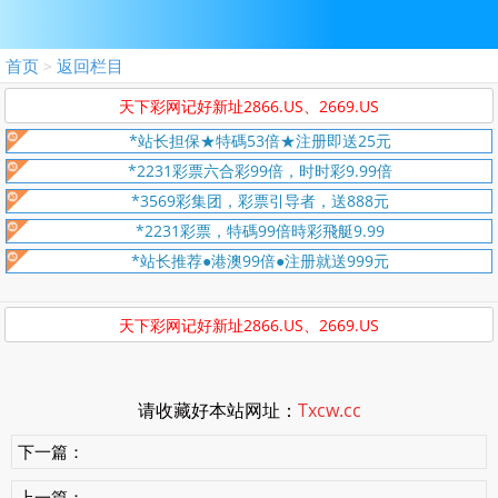
首页
返回栏目
>
天下彩网记好新址2866.US、2669.US
*站长担保★特碼53倍★注册即送25元
*2231彩票六合彩99倍，时时彩9.99倍
*3569彩集团，彩票引导者，送888元
*2231彩票，特碼99倍時彩飛艇9.99
*站长推荐●港澳99倍●注册就送999元
天下彩网记好新址2866.US、2669.US
请收藏好本站网址：
Txcw.cc
下一篇：
上一篇：